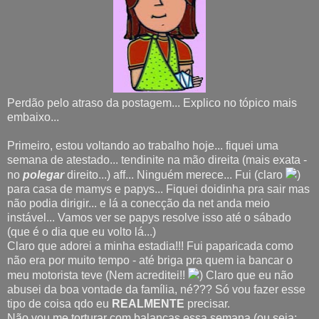
Perdão pelo atraso da postagem... Explico no tópico mais
embaixo...
Primeiro, estou voltando ao trabalho hoje... fiquei uma
semana de atestado... tendinite na mão direita (mais exata -
no
polegar
direito...) aff... Ninguém merece... Fui (claro
)
para casa de mamys e papys... Fiquei doidinha pra sair mas
não podia dirigir... e lá a conecção da net anda meio
instável... Vamos ver se papys resolve isso até o sábado
(que é o dia que eu volto lá...)
Claro que adorei a minha estadia!!! Fui paparicada como
não era por muito tempo - até briga pra quem ia bancar o
meu motorista teve (Nem acreditei!!
) Claro que eu não
abusei da boa vontade da família, né??? Só vou fazer esse
tipo de coisa qdo eu
REALMENTE
precisar.
Não vou me torturar com balanças essa semana (ou seja: