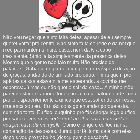
Não vou negar que sinto falta deles, apesar de eu sempre
querer voltar pro centro. Não sinto falta da rede e da net que
meu pai mantém a muito custo, nem da tv a cabo
inexistente. Sinto falta simplesmente da presença deles.
Mesmo que a gente não fale muito.Não preciso de
palavras. Sábado, eu parecia um peru em véspera de ação
de graças, andando de um lado pro outro. Tinha que ir pro
apê (as caixas estavam lá me esperando, a cozinha me
esperava...) mas eu não queria sair da casa... A minha mãe
parece estar encarando tudo com a maior naturalidade, meu
pai tb... aparentemente a única que está sofrendo com essa
mudança sou eu...Eu não consigo entender porque estou
sentindo tanto. Eu fico louquinha pro fds chegar logo ou fico
pensando
"vou mais cedo pro trabalho, saio mais cedo e
vou pra casa da mamys!!!"
Como é longe e eu tou numa
contenção de despesas, durmo por lá, tomo café com eles,
depois vou pro trabalho.(
desculpem o desabafo