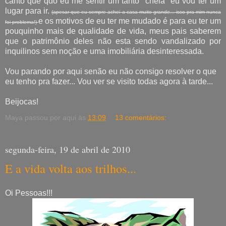
canto que qdo eu me sentir um tanto "cheia" eu vou ter um
lugar para ir.
(apesar que eu sempre achei a casa muito grande... isso pra mim nunca
e os motivos de eu ter me mudado é para eu ter um
foi problema!)
pouquinho mais de qualidade de vida, meus pais saberem
que o patrimônio deles não esta sendo vandalizado por
inquilinos sem noção e uma imobiliária desinteressada.
Vou parando por aqui senão eu não consigo resolver o que
eu tenho pra fazer... Vou ver se visito todas agora à tarde...
Beijocas!
Maya passou por aqui às
13:09
13 comentários:
segunda-feira, 19 de abril de 2010
E a vida volta aos trilhos...
Oi Pessoas!!!