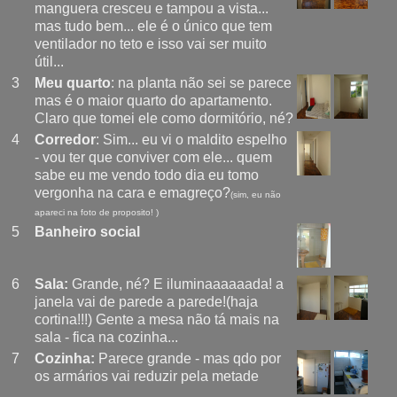
manguera cresceu e tampou a vista...
mas tudo bem... ele é o único que tem
ventilador no teto e isso vai ser muito
útil...
3
Meu quarto
: na planta não sei se parece
mas é o maior quarto do apartamento.
Claro que tomei ele como dormitório, né?
4
Corredor
: Sim... eu vi o maldito espelho
- vou ter que conviver com ele... quem
sabe eu me vendo todo dia eu tomo
vergonha na cara e emagreço?
(sim, eu não
apareci na foto de proposito! )
5
Banheiro social
6
Sala:
Grande, né? E iluminaaaaaada! a
janela vai de parede a parede!(haja
cortina!!!) Gente a mesa não tá mais na
sala - fica na cozinha...
7
Cozinha:
Parece grande - mas qdo por
os armários vai reduzir pela metade