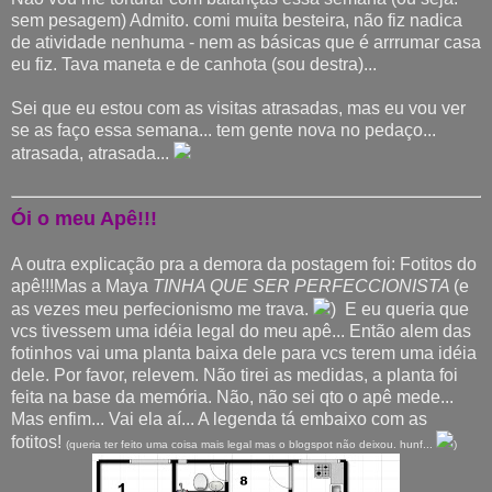
sem pesagem) Admito. comi muita besteira, não fiz nadica
de atividade nenhuma - nem as básicas que é arrrumar casa
eu fiz. Tava maneta e de canhota (sou destra)...
Sei que eu estou com as visitas atrasadas, mas eu vou ver
se as faço essa semana... tem gente nova no pedaço...
atrasada, atrasada...
Ói o meu Apê!!!
A outra explicação pra a demora da postagem foi: Fotitos do
apê!!!Mas a Maya
TINHA QUE SER PERFECCIONISTA
(e
as vezes meu perfecionismo me trava.
) E eu queria que
vcs tivessem uma idéia legal do meu apê... Então alem das
fotinhos vai uma planta baixa dele para vcs terem uma idéia
dele. Por favor, relevem. Não tirei as medidas, a planta foi
feita na base da memória. Não, não sei qto o apê mede...
Mas enfim... Vai ela aí... A legenda tá embaixo com as
fotitos!
(queria ter feito uma coisa mais legal mas o blogspot não deixou. hunf...
)